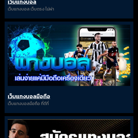
เว็บแทงบอล
เว็บแทงบอล เว็บตรง ไม่ผ่า
เว็บแทงบอลมือถือ
เว็บแทงบอลมือถือ ที่ดีที่