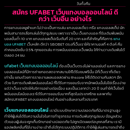
วันทั้งคืน
สมัคร UFABET เว็บแทงบอลออนไลน์ ดี
กว่า เว็บอื่น อย่างไร
การแทงบอลยูฟ่าเบท ไม่ว่าจะเป็นการเล่น แทงบอลเดี่ยว หรือ แทงบอลสเต็ป นัก
พนันสามารถเลือกเล่นได้ทุกรูปแบบ เพราะเราเป็น เว็บแทงบอล ที่รับเดิมพันพนัน
บอลขั้นต่ำ 10 บาท แทงบอลสเต็ปเริ่มต้นที่ 20 บาท และที่สำคัญก็คือการ
แทง
บอล UFABET
เว็บหลัก ดีกว่า SBOBET ตรงที่เว็บเราให้ราคาบอลที่ 4 ตังค์ คืน
ค่าคอมมิชชั่น 0.5% ทุกยอดเล่น การพนันบอลของเว็บพนัน ให้ท่านวางเดิมพันได้
ตลอด 24 ชม.
ufabet เว็บแทงบอลออนไลน์
ต้องเป็นเว็บตรงไม่ผ่านเอเย่นต์ และการแทง
บอลออนไลน์ที่มีการถ่ายทอดสดจากสนามให้ได้รับชมฟรีนั้น มีที่เว็บเราที่เดียว
เท่านั้น แถมด้วยการรายงานผลบอลสดผ่าน thscore ให้ได้ติดตามกันสดๆ อีก
ด้วย ในการเดิมพันพนันออนไลน์ ที่ได้รับการยอมรับจากนักพนันนั้นไม่ใช่เรื่องง่าย
แต่ว่าเว็บเราเปิดให้บริการอย่างต่อเนื่อง และเป็นเวลากว่า 20 ปี จนทำให้เว็บไซต์
พนันออนไลน์ของเราได้รับการยอมรับมากที่สุดในประเทศไทย และพากัน
สมัครUFABET แทงบอลออนไลน์ กันอย่างล้นหลามทั่วประเทศ
เว็บแทงบอลออนไลน์
เรามีระบบรักษาความปลอดภัยที่มีมาตรฐานสูง
ทำให้ผู้เล่นได้รับความมั่นใจในการทำธุรกรรม การเดิมพันทุกรูปแบบ ข้อมูลส่วน
ตัวของผู้เล่นจะถูกเก็บรักษาอย่างปลอดภัย ไม่ถูกเปิดเผยต่อบุคคลที่สาม เรามี
แอปพลิเคชั่นที่ใช้งานง่าย เข้าถึงได้ทุกระบบปฏิบัติการ ทำให้ผู้เล่นสามารถเข้าถึง