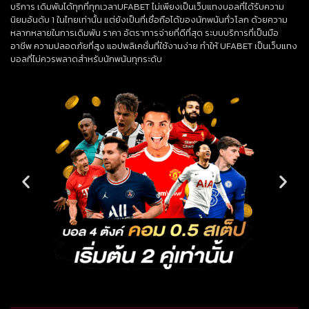
บริการ เดิมพันได้ทุกที่ทุกเวลาUFABET ไม่เพียงเป็นเว็บแทงบอลที่ได้รับความ
นิยมอันดับ 1 ในไทยเท่านั้น แต่ยังเป็นที่เชื่อถือได้ของนักพนันทั่วโลก ด้วยความ
หลากหลายในการเดิมพัน ราคา อัตราการจ่ายที่ดีที่สุด ระบบบริการที่เป็นมือ
อาชีพ ความปลอดภัยที่สูง แอปพลิเคชั่นที่ใช้งานง่าย ทำให้ UFABET เป็นเว็บแทง
บอลที่ไม่ควรพลาดสำหรับนักพนันทุกระดับ