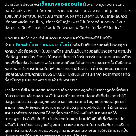
เว็บแทงบอลออนไลน์
ต้องเลือกรูปแบบให้ดี
เพราะว่ารูปแบบการแทง
บอลนี้ก็มีให้เลือกนำมาใช้มากมาย หากอยากจะเอาชนะได้ง่ายมากที่สุดก็ควรเลือก
รูปแบบที่มีโอกาสชนะอย่างเช่น การแทงบอลสกอร์เลือกทีมยักษ์ใหญ่ผู้เล่นควร
เลือกแทงแต่ทีมยักษ์ใหญ่หรือว่าลีกใหญ่ๆ เพราะไม่มีโอกาสล้มบอลแถมยังหา
ข้อมูลของทีมได้ง่าย ก่อนที่จะตัดสินใจแทงบอลอีกด้วยในเมื่อได้รู้กันไปแล้วว่า
แทงบอล ยังไง ถึงจะทำให้มีความสะดวก และทำให้ตัวเองได้รับกำไร
ufabet เว็บแทงบอลออนไลน์
ง่าย
ซึ่งถือเป็นเว็บแทงบอลที่มีมาตรฐาน
ความน่าเชื่อถืออันดับ 1 ในประเทศไทย เราเป็นเว็บแทงบอลที่มีมาตรฐาน ความน่า
เชื่อถือสูงมาก มีประวัติการให้บริการที่นานาปี ได้รับการรับรองจากหลายองค์กร
คณะที่เกี่ยวข้องในวงการพนัน นอกจากที่จะเน้นในการแทงบอลเท่านั้น ยังมีความ
หลากหลายในการเดิมพันในกีฬาอื่น ๆ เกมคาสิโนต่าง ๆ ทำให้นักพนันสามารถ
เลือกเดิมพันตามความชอบได้ UFABET มุ่งเน้นในการให้ราคา อัตราการจ่ายที่ดี
ที่สุดในทุกรูปแบบของการเดิมพัน ทีมงานของ
เรามีความใส่ใจ รับผิดชอบต่อความต้องการของลูกค้า มีบริการลูกค้าที่พร้อม
ให้ความช่วยเหลือตลอด 24 ชั่วโมง เรามีระบบความปลอดภัยที่เข้มงวด ทำให้
ข้อมูลส่วนตัวของผู้เล่นถูกเก็บรักษาอย่างปลอดภัย ไม่ถูกเปิดเผยต่อบุคคลที่
สาม เรามีแอปพลิเคชั่นที่ใช้งานง่าย เข้าถึงได้ทุกระบบปฏิบัติการ ทำให้นักพนัน
สามารถทำรายการเดิมพันได้ทุกที่ทุกเวลา
ไม่เพียงเป็นเว็บแทงบอลที่ได้
มาตรฐาน น่าเชื่อถืออันดับ 1 ในประเทศไทยเท่านั้น แต่ยังเป็นที่เชื่อถือของนัก
พนันทั่วโลก ด้วยมาตรฐานที่สูงมาก ความหลากหลายในการเดิมพัน การบริการ
ลูกค้าที่ดี ความปลอดภัยของข้อมูล ความสะดวกสบายในการใช้บริการ เราเป็น