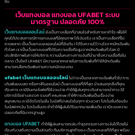
ขึ้น
เว็บแทงบอล แทงบอล UFABET ระบบ
มาตรฐาน ปลอดภัย 100%
เว็บแทงบอลออนไลน์
ยังเป็นทางเลือกที่น่าสนใจสำหรับการหากำไร เพื่อให้
คุณได้ประสบการณ์การแทงบอลที่มีคุณภาพ ได้เงินจริง เราเป็นทางเลือกที่ไม่
ควรพลาด เป็นเว็บแทงบอลออนไลน์ที่อันดับ 1 ได้รับความไว้วางใจจากนักเดิมพัน
ทั่วโลก เราเป็นเว็บแทงบอลที่ได้รับความเชื่อถือสูงจากนักเดิมพันทั่วโลก มี
ประสิทธิภาพในการให้บริการ ความมั่นคงทางการเงินที่นำมาซึ่งความเชื่อถือใน
ตลาด เว็บไซต์ UFABET มีความหลากหลายในการเดิมพันที่ทำให้นักเดิมพัน
สามารถเลือกเดิมพันตามความถนัดของตน
ufabet เว็บแทงบอลออนไลน์
ไม่ว่าจะเป็นตลาดการเดิมพันทั่วไป การ
เดิมพันแบบสด หรือคาสิโนออนไลน์ เว็บแทงบอลที่ดีที่สุด นำเสนอทุกสิ่งที่คุณ
ต้องการ เรามีอินเทอร์เฟซที่ใช้งานง่าย ทำให้ผู้เล่นทุกระดับสามารถนำทาง ใช้
บริการได้อย่างสะดวก ระบบที่ intuitive ทำให้การเดิมพันเป็นเรื่องง่าย
สนุกสนาน เรามีจัดโปรโมชั่น โบนัสที่น่าสนใจในทุกๆ ช่วงเวลา โปรโมชั่นต้อนรับ
โบนัสฝากเงิน โปรโมชั่นประจำทำให้ผู้เล่นได้รับมากมายเพิ่มเติม เรามีระบบความ
ปลอดภัยที่มีมาตรฐานสูง
แทงบอล UFABET
ทำให้ผู้เล่นสามารถเล่น ทำธุรกรรมทางการเงินได้โดยไม่
ต้องกังวลถึงความเป็นส่วนตัว ทีมบริการลูกค้าของ เว็บแทงบอลที่ดีที่สุด พร้อม