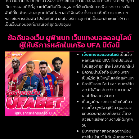
ให้ความช่วยเหลือทุกเวลา 24/7 ไม่ว่าจะเป็นคำถาม ข้อสงสัย หรือการแก้ไขปัญหา
เว็บแทงบอลที่ดีที่สุด แต่ยังเป็นที่นิยมสูงสุดที่นักเดิมพันควรพิจารณา การเดิม
พันที่นี่ไม่เพียงเล่นสนุก แต่ยังมีโอกาสได้เงินจริง ทั้งความเชื่อถือ ความหลาก
หลายในการเดิมพัน โปรโมชั่นที่น่าสนใจ บริการลูกค้าที่เป็นเอกลักษณ์ทำให้ เรา
เป็นเว็บแทงบอลที่น่าสนใจที่สุดในปัจจุบัน
ข้อดีของเว็บ ยูฟ่าเบท เว็บแทงบอลออนไลน์
ผู้ให้บริการหลักในเครือ UFA มีดังนี้
เว็บแทงบอลออนไลน์
เป็นเว็บ
หลักในเครือ UFA ที่ให้โปรโมชั่น
โบนัสสูงที่สุด สำหรับสมาชิกใหม่
มีความน่าเชื่อถือ มั่นคง เพราะ
เป็นผู้ถือหุ้นใหญ่ในเครือยูฟ่าเบท
มีคาสิโนออนไลน์ และ เกมคาสิโน
สด ให้เลือกเล่นกว่า 300 เกมส์
เล่นได้ตลอด 24 ชม.
เป็นศูนย์กลางความบันเทิงที่มา
ครบทั้ง ดูหนัง ดูซีรี่ส์ ดูบอลสด
แถมด้วยกลุ่มลับที่มีพริตตี้สาว
สวยมาเสิร์ฟความงามให้ในทุกๆ
วัน
มีบาคาร่าถ่ายทอดสดจากบ่อน
คาสิโน นำมาให้เดิมพันตลอดทั้ง