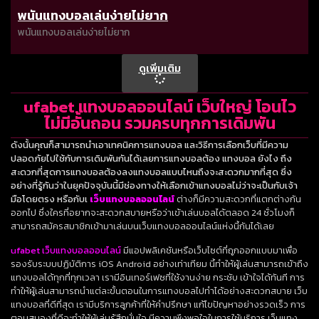
พนันแทงบอลเล่นง่ายไม่ยาก
พนันแทงบอลเล่นง่ายไม่ยาก
ดูเพิ่มเติม
ufabet แทงบอลออนไลน์ เว็บใหญ่ โอนไว
ไม่มีอั้นถอน รวมครบทุกการเดิมพัน
ดังนั้นคุณก็สามารถนำเอาเทคนิคการแทงบอล และวิธีการเลือกเว็บที่มีความ
ปลอดภัยไปใช้กับการเดิมพันกันได้เลย
การแทงบอลต้อง แทงบอล ยังไง ถึง
สะดวกที่สุด
การแทงบอลต้องลงแทงบอลแบบไหนถึงจะสะดวกมากที่สุด ซึ่ง
อย่างที่รู้กันว่าในยุคปัจจุบันนี้มีช่องทางให้เลือกเข้าแทงบอลไม่ว่าจะเป็นกับเจ้า
มือโดยตรง หรือกับเ
เว็บแทงบอลออนไลน์
ต่างก็มีความสะดวกที่แตกต่างกัน
ออกไป ซึ่งใครที่อยากจะสะดวกสบายหรือว่าเข้าเล่นบอลได้ตลอด 24 ชั่วโมงก็
สามารถสมัครสมาชิกเข้ามาเล่นบนเว็บแทงบอลออนไลน์แห่งนี้กันได้เลย
ufabet เว็บแทงบอลออนไลน์
มีแอปพลิเคชันหรือเว็บไซต์ที่ถูกออกแบบมาเพื่อ
รองรับระบบปฏิบัติการ iOS Android อย่างเท่าเทียม นี้ทำให้ผู้เล่นสามารถเข้าถึง
แทงบอลได้ทุกที่ทุกเวลา เรามีอินเทอร์เฟซที่ใช้งานง่าย กระชับ เข้าใจได้ทันที การ
ทำให้ผู้เล่นสามารถนำแต่ละขั้นตอนในการแทงบอลไปทำได้อย่างสะดวกสบาย เว็บ
แทงบอลที่ดีที่สุด เรามีบริการลูกค้าที่ให้คำปรึกษา แก้ไขปัญหาอย่างรวดเร็ว การ
ตอบสนองที่ดีจะทำให้ผู้เล่นรู้สึกมั่นใจ มีความพึงพอใจในการใช้บริการ เว็บแทง