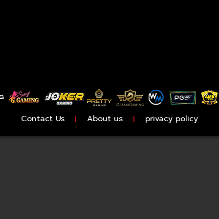
Contact Us
About us
privacy policy