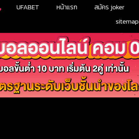
UFABET
หน้าแรก
สมัคร joker
sitemap