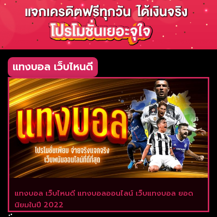
แทงบอล เว็บไหนดี
แทงบอล เว็บไหนดี แทงบอลออนไลน์ เว็บแทงบอล ยอด
นิยมในปี 2022