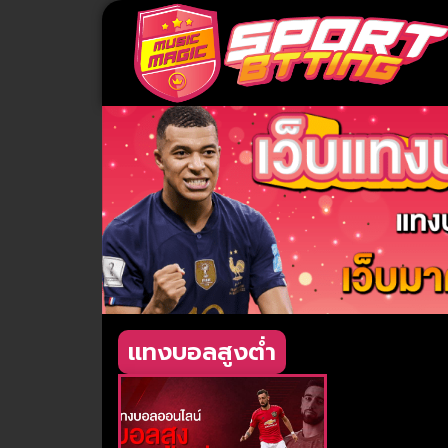
แทงบอลสูงต่ำ