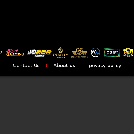
Contact Us
About us
privacy policy