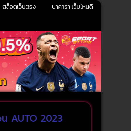
สล็อตเว็บตรง
บาคาร่า เว็บไหนดี
 ถอน AUTO 2023