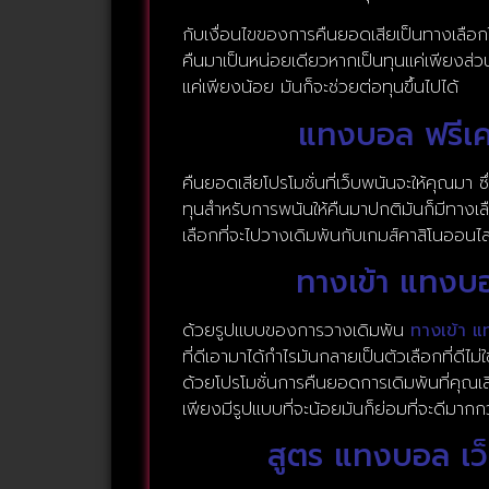
กับเงื่อนไขของการคืนยอดเสียเป็นทางเลือก
คืนมาเป็นหน่อยเดียวหากเป็นทุนแค่เพียงส่วน
แค่เพียงน้อย มันก็จะช่วยต่อทุนขึ้นไปได้
แทงบอล ฟรีเค
คืนยอดเสียโปรโมชั่นที่เว็บพนันจะให้คุณมา 
ทุนสำหรับการพนันให้คืนมาปกติมันก็มีทางเ
เลือกที่จะไปวางเดิมพันกับเกมส์คาสิโนออนไลน์
ทางเข้า แทงบ
ด้วยรูปแบบของการวางเดิมพัน
ทางเข้า 
ที่ดีเอามาได้กำไรมันกลายเป็นตัวเลือกที่ดีไม่
ด้วยโปรโมชั่นการคืนยอดการเดิมพันที่คุณเสี
เพียงมีรูปแบบที่จะน้อยมันก็ย่อมที่จะดีมาก
สูตร แทงบอล เว็บ