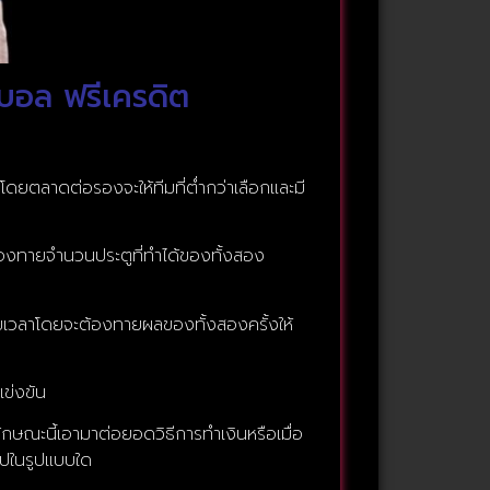
บอล ฟรีเครดิต
โดยตลาดต่อรองจะให้ทีมที่ต่ำกว่าเลือกและมี
องทายจำนวนประตูที่ทำได้ของทั้งสอง
็มเวลาโดยจะต้องทายผลของทั้งสองครั้งให้
แข่งขัน
ลักษณะนี้เอามาต่อยอดวิธีการทำเงินหรือเมื่อ
นไปในรูปแบบใด