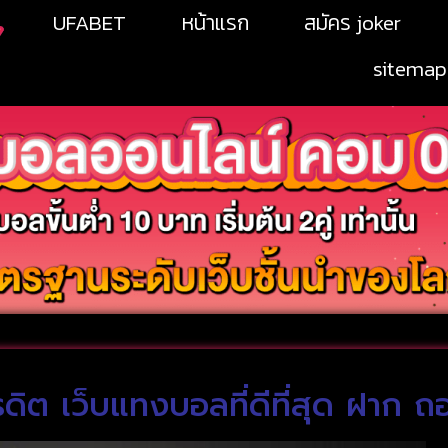
UFABET
หน้าแรก
สมัคร joker
sitemap
ดิต เว็บแทงบอลที่ดีที่สุด ฝาก