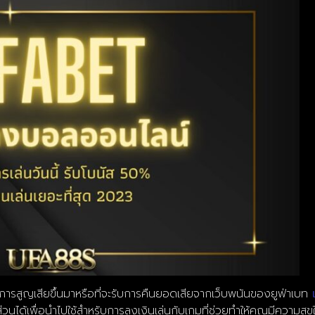
ีการสูญเสียขึ้นมาหรือที่จะรับการคืนยอดเสียจากเว็บพนันของยูฟ่าเบท
นได้เพื่อนำไปใช้สำหรับการลงเงินเล่นกับเกมที่ช่วยทำให้คุณมีความสุขใจ