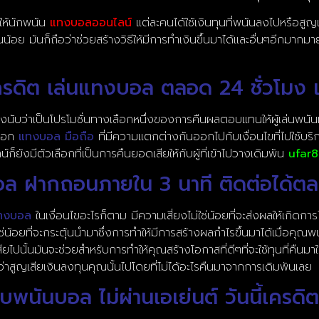
ให้นักพนัน
แทงบอลออนไลน์
แต่ละคนได้ใช้เงินทุนที่พนันลงไปหรือสูญเ
น้อย มันก็ถือว่าช่วยสร้างวิธีให้มีการทำเงินขึ้นมาได้และอื่นๆอีกมากม
รดิต เล่นแทงบอล ตลอด 24 ชั่วโมง เ
ซึ่งนับว่าเป็นโปรโมชั่นทางเลือกหนึ่งของการคืนผลตอบแทนให้ผู้เล่นพนัน
ลือก
แทงบอล มือถือ
ที่มีความแตกต่างกันออกไปกับเงื่อนไขที่ไปใช้บ
ก็ยังมีตัวเลือกที่เป็นการคืนยอดเสียให้กับผู้ที่เข้าไปวางเดิมพัน
ufar
อล ฝากถอนภายใน 3 นาที ติดต่อได้ตล
แทงบอล
ในเงื่อนไขอะไรก็ตาม มีความเสี่ยงไม่ใช่น้อยที่จะส่งผลให้เกิดการ
ใช่น้อยที่จะกระตุ้นนำมาซึ่งการทำให้มีการสร้างผลกำไรขึ้นมาได้เมื่อคุณพน
ยไปนั้นมันจะช่วยสำหรับการทำให้คุณสร้างโอกาสที่ดีๆที่จะใช้ทุนที่คืนม
กว่าสูญเสียเงินลงทุนคุณนั้นไปโดยที่ไม่ได้อะไรคืนมาจากการเดิมพันเลย
พนันบอล ไม่ผ่านเอเย่นต์ วันนี้เครดิ