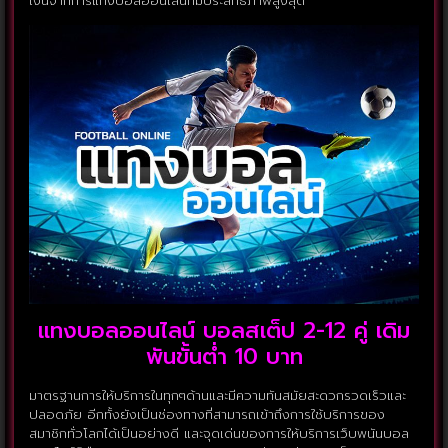
เงินจากการแทงบอลออนไลน์ที่มีประสิทธิภาพสูงสุด
แทงบอลออนไลน์ บอลสเต็ป 2-12 คู่ เดิม
พันขั้นต่ำ 10 บาท
มาตรฐานการให้บริการในทุกๆด้านและมีความทันสมัยสะดวกรวดเร็วและ
ปลอดภัย อีกทั้งยังเป็นช่องทางที่สามารถเข้าถึงการใช้บริการของ
สมาชิกทั่วโลกได้เป็นอย่างดี และจุดเด่นของการให้บริการเว็บพนันบอล