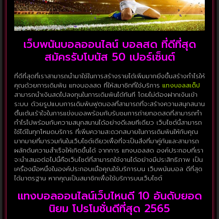
เว็บพนันบอลออนไลน์ บอลสด ที่ดีที่สุด
สมัครรับโบนัส 50 เปอร์เซ็นต์
ที่ดีที่สุดที่เราสามารถนำมาใช้ในการสร้างรายได้เพิ่มมากยิ่งขึ้นสร้างกำไรให้
คุณด้วยการเดิมพัน แทงบอลสด ที่ให้สมาชิกที่ใช้บริการ
แทงบอลสเต็ป
สามารถนำเงินสดไปลงทุนในการเดิมพันได้ทันที โดยไม่ต้องฝากเงินเข้า
ระบบ ด้วยรูปแบบการเดิมพันฟุตบอลที่สามารถที่จะสร้างความสนุกสนาน
ตื่นเต้นเร้าใจในการแข่งบอลพร้อมกับรับชมการถ่ายทอดสดที่สามารถทำ
กำไรไปพร้อมกับความสนุกสนานได้อย่างดีเลยทีเดียว เว็บไซต์นี้สามารถ
ใช้ได้ในทุกโหมดบริการ ที่เพิ่มความสะดวกสบายในการเดิมพันให้กับคุณ
มากมายที่มารวมกันในเว็บไซต์เดียวเพื่อที่จะเป็นสิ่งที่มาคู่กันและสามารถ
ผลักดันความสำเร็จให้เกิดขึ้นได้ จากการ แทงบอลสด องค์ประกอบที่เรา
จะนำเสนอต่อไปนี้คือเว็บไซต์ที่สามารถใช้งานได้อย่างมีประสิทธิภาพ เป็น
เครื่องมือหนึ่งในองค์ประกอบเมื่อคุณใช้บริการบน เว็บพนันบอล ดีที่สุด
ได้มาตรฐาน หากคุณเป็นสมาชิกเพื่อใช้บริการบนเว็บไซต์
แทงบอลออนไลน์เว็บไหนดี 10 อันดับยอด
นิยม โปรโมชั่นดีที่สุด 2565