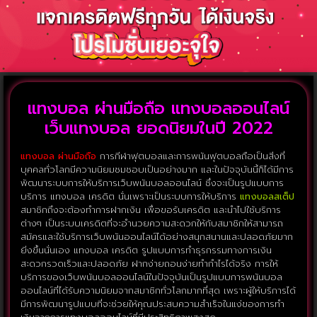
แทงบอล ผ่านมือถือ แทงบอลออนไลน์
เว็บแทงบอล ยอดนิยมในปี 2022
แทงบอล ผ่านมือถือ
การกีฬาฟุตบอลและการพนันฟุตบอลถือเป็นสิ่งที่
บุคคลทั่วโลกมีความนิยมชมชอบเป็นอย่างมาก และในปัจจุบันนี้ก็ได้มีการ
พัฒนาระบบการให้บริการเว็บพนันบอลออนไลน์ ซึ่งจะเป็นรูปแบบการ
บริการ แทงบอล เครดิต นั่นเพราะเป็นระบบการให้บริการ
แทงบอลสเต็ป
สมาชิกถึงจะต้องทำการฝากเงิน เพื่อขอรับเครดิต และนำไปใช้บริการ
ต่างๆ เป็นระบบเครดิตที่จะอำนวยความสะดวกให้กับสมาชิกให้สามารถ
สมัครและใช้บริการเว็บพนันออนไลน์ได้อย่างสนุกสนานและปลอดภัยมาก
ยิ่งขึ้นนั่นเอง แทงบอล เครดิต รูปแบบการทำธุรกรรมทางการเงิน
สะดวกรวดเร็วและปลอดภัย ฝากง่ายถอนง่ายทำกำไรได้จริง การให้
บริการของเว็บพนันบอลออนไลน์ในปัจจุบันเป็นรูปแบบการพนันบอล
ออนไลน์ที่ได้รับความนิยมจากสมาชิกทั่วโลกมากที่สุด เพราะผู้ให้บริการได้
มีการพัฒนารูปแบบที่จะช่วยให้คุณประสบความสำเร็จในแง่ของการทำ