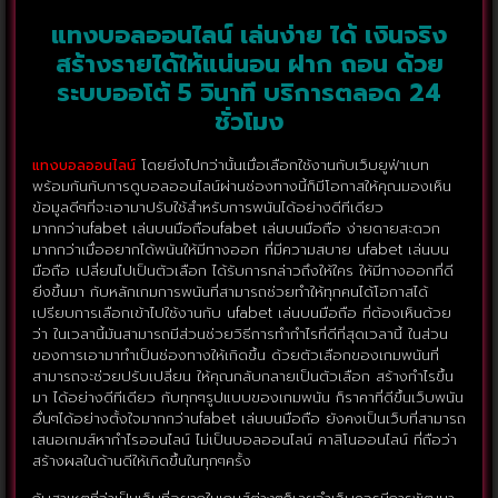
แทงบอลออนไลน์ เล่นง่าย ได้ เงินจริง
สร้างรายได้ให้แน่นอน ฝาก ถอน ด้วย
ระบบออโต้ 5 วินาที บริการตลอด 24
ชั่วโมง
แทงบอลออนไลน์
โดยยิ่งไปกว่านั้นเมื่อเลือกใช้งานกับเว็บยูฟ่าเบท
พร้อมกันกับการดูบอลออนไลน์ผ่านช่องทางนี้ก็มีโอกาสให้คุณมองเห็น
ข้อมูลดีๆที่จะเอามาปรับใช้สำหรับการพนันได้อย่างดีทีเดียว
มากกว่าufabet เล่นบนมือถือufabet เล่นบนมือถือ ง่ายดายสะดวก
มากกว่าเมื่ออยากได้พนันให้มีทางออก ที่มีความสบาย ufabet เล่นบน
มือถือ เปลี่ยนไปเป็นตัวเลือก ได้รับการกล่าวถึงให้ใคร ให้มีทางออกที่ดี
ยิ่งขึ้นมา กับหลักเกมการพนันที่สามารถช่วยทำให้ทุกคนได้โอกาสได้
เปรียบการเลือกเข้าไปใช้งานกับ ufabet เล่นบนมือถือ ที่ต้องเห็นด้วย
ว่า ในเวลานี้มันสามารถมีส่วนช่วยวิธีการทำกำไรที่ดีที่สุดเวลานี้ ในส่วน
ของการเอามาทำเป็นช่องทางให้เกิดขึ้น ด้วยตัวเลือกของเกมพนันที่
สามารถจะช่วยปรับเปลี่ยน ให้คุณกลับกลายเป็นตัวเลือก สร้างกำไรขึ้น
มา ได้อย่างดีทีเดียว กับทุกๆรูปแบบของเกมพนัน ก็ราคาที่ดีขึ้นเว็บพนัน
อื่นๆได้อย่างตั้งใจมากกว่าufabet เล่นบนมือถือ ยังคงเป็นเว็บที่สามารถ
เสนอเกมส์หากำไรออนไลน์ ไม่เป็นบอลออนไลน์ คาสิโนออนไลน์ ที่ถือว่า
สร้างผลในด้านดีให้เกิดขึ้นในทุกๆครั้ง