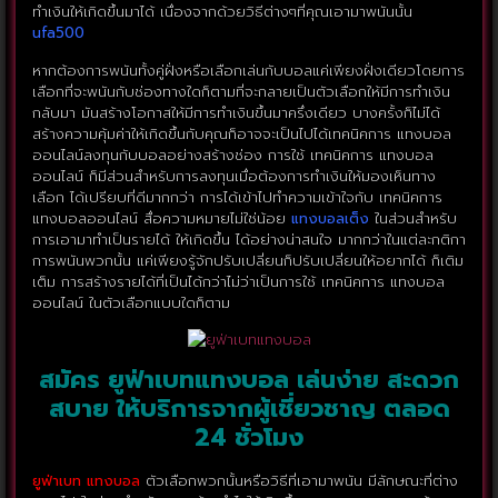
ทำเงินให้เกิดขึ้นมาได้ เนื่องจากด้วยวิธีต่างๆที่คุณเอามาพนันนั้น
ufa500
หากต้องการพนันทั้งคู่ฝั่งหรือเลือกเล่นกับบอลแค่เพียงฝั่งเดียวโดยการ
เลือกที่จะพนันกับช่องทางใดก็ตามที่จะกลายเป็นตัวเลือกให้มีการทำเงิน
กลับมา มันสร้างโอกาสให้มีการทำเงินขึ้นมาครึ่งเดียว บางครั้งก็ไม่ได้
สร้างความคุ้มค่าให้เกิดขึ้นกับคุณก็อาจจะเป็นไปได้เทคนิคการ แทงบอล
ออนไลน์ลงทุนกับบอลอย่างสร้างช่อง การใช้ เทคนิคการ แทงบอล
ออนไลน์ ก็มีส่วนสำหรับการลงทุนเมื่อต้องการทำเงินให้มองเห็นทาง
เลือก ได้เปรียบที่ดีมากกว่า การได้เข้าไปทำความเข้าใจกับ เทคนิคการ
แทงบอลออนไลน์ สื่อความหมายไม่ใช่น้อย
แทงบอลเต็ง
ในส่วนสำหรับ
การเอามาทำเป็นรายได้ ให้เกิดขึ้น ได้อย่างน่าสนใจ มากกว่าในแต่ละกติกา
การพนันพวกนั้น แค่เพียงรู้จักปรับเปลี่ยนก็ปรับเปลี่ยนให้อยากได้ ก็เติม
เต็ม การสร้างรายได้ที่เป็นได้กว่าไม่ว่าเป็นการใช้ เทคนิคการ แทงบอล
ออนไลน์ ในตัวเลือกแบบใดก็ตาม
สมัคร ยูฟ่าเบทแทงบอล เล่นง่าย สะดวก
สบาย ให้บริการจากผู้เชี่ยวชาญ ตลอด
24 ชั่วโมง
ยูฟ่าเบท แทงบอล
ตัวเลือกพวกนั้นหรือวิธีที่เอามาพนัน มีลักษณะที่ต่าง